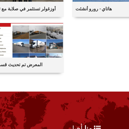
هاتاي - رورو أنشئت
أوزغولر تستثمر في صلابة مع ت
سا
تاي - رورو أنشئت
المعرض تم تحديث قسم
23 EYL
2017
فواتير الإلكترونية
23 EYL
2017
 تم تحديث قسمنا
22 EYL
2017
لحماية من فيروس
أخبار
منا
11 MAR